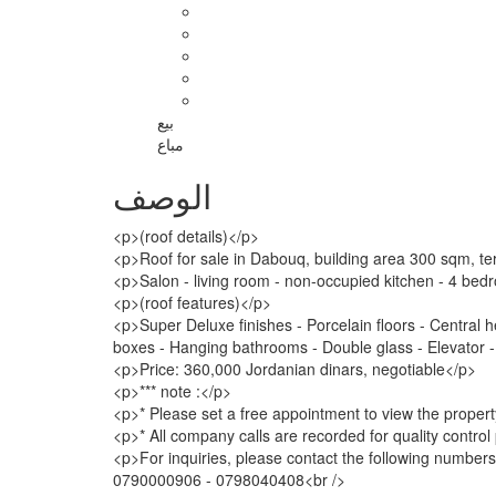
بيع
مباع
الوصف
<p>(roof details)</p>
<p>Roof for sale in Dabouq, building area 300 sqm, t
<p>Salon - living room - non-occupied kitchen - 4 bed
<p>(roof features)</p>
<p>Super Deluxe finishes - Porcelain floors - Central h
boxes - Hanging bathrooms - Double glass - Elevator - 
<p>Price: 360,000 Jordanian dinars, negotiable</p>
<p>*** note :</p>
<p>* Please set a free appointment to view the propert
<p>* All company calls are recorded for quality contro
<p>For inquiries, please contact the following numbers
0790000906 - 0798040408<br />