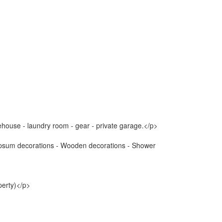
house - laundry room - gear - private garage.</p>
 - Gypsum decorations - Wooden decorations - Shower
perty)</p>