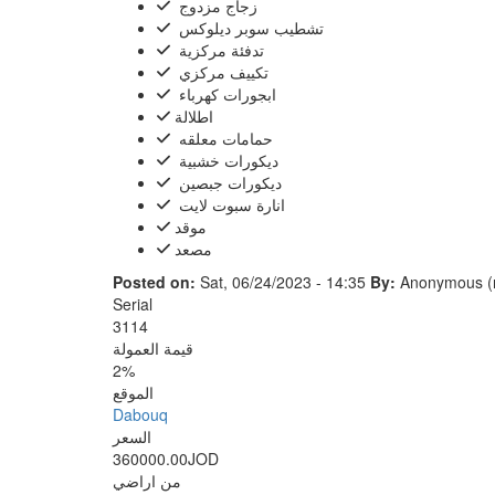
‏زجاج مزدوج ‏
‏تشطيب سوبر ديلوكس ‏
‏تدفئة مركزية ‏
‏تكييف مركزي ‏
‏ابجورات كهرباء ‏
اطلالة
‏حمامات معلقه ‏
‏ديكورات ‏خشبية ‏
‏ديكورات ‏جبصين ‏
‏‏انارة ‏سبوت لايت ‏
موقد
مصعد
Posted on:
Sat, 06/24/2023 - 14:35
By:
Anonymous (n
Serial
3114
قيمة العمولة
2%
الموقع
Dabouq
السعر
360000.00JOD
من اراضي