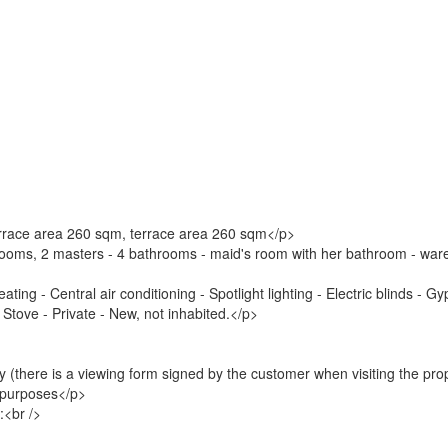
errace area 260 sqm, terrace area 260 sqm</p>
rooms, 2 masters - 4 bathrooms - maid's room with her bathroom - ware
eating - Central air conditioning - Spotlight lighting - Electric blinds
Stove - Private - New, not inhabited.</p>
y (there is a viewing form signed by the customer when visiting the pro
l purposes</p>
:<br />