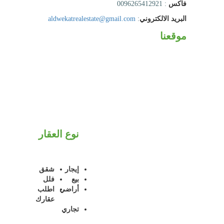
فاكس
: 0096265412921
البريد الالكتروني
:
aldwekatrealestate@gmail.com
موقعنا
نوع العقار
إيجار
شقق
بيع
فلل
أراضي
اطلب
عقارك
تجاري