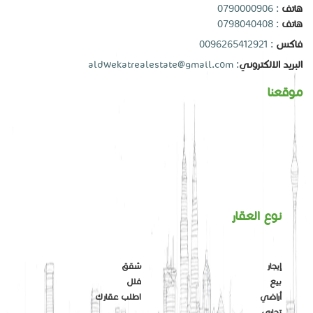
هاتف
:
0790000906
هاتف
:
0798040408
فاكس
: 0096265412921
البريد الالكتروني
:
aldwekatrealestate@gmail.com
موقعنا
نوع العقار
إيجار
شقق
بيع
فلل
أراضي
اطلب عقارك
تجاري