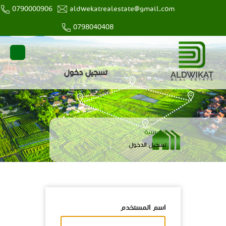
0790000906
aldwekatrealestate@gmail.com
0798040408
user
main
تسجيل دخول
login
menu
مسار
الرئيسية
التنقل
تسجيل الدخول
اسم المستخدم