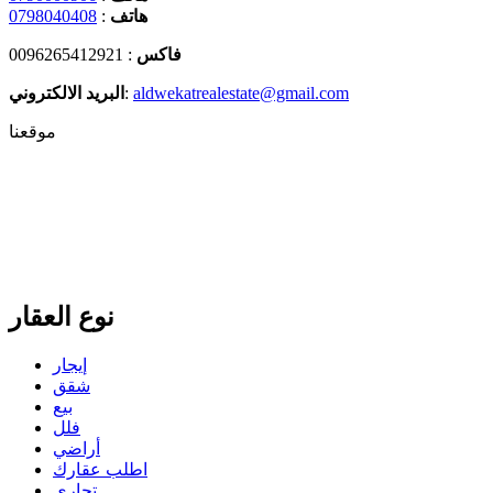
هاتف
:
0798040408
فاكس
: 0096265412921
aldwekatrealestate@gmail.com
:
البريد الالكتروني
موقعنا
نوع العقار
إيجار
شقق
بيع
فلل
أراضي
اطلب عقارك
تجاري