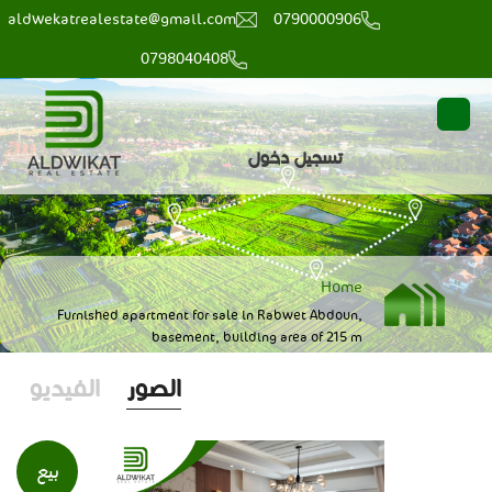
aldwekatrealestate@gmail.com
0790000906
0798040408
main
user
تسجيل دخول
menu
login
Breadcrumb
Home
Furnished apartment for sale in Rabwet Abdoun,
basement, building area of 215 m
الصور
الفيديو
بيع