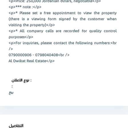
<p>Price: 250,000 Jordanian dinars, negotiable</p>
<p>*** note :</p>
<p>* Please set a free appointment to view the property
(there is a viewing form signed by the customer when
visiting the property)</p>
<p>* All company calls are recorded for quality control
purposes</p>
<p>For inquiries, please contact the following numbers:<br
/>
0790000906 - 0798040408<br />
Al Dwikat Real Estate</p>
نوع الاعلان :
:
بيع
التفاصيل