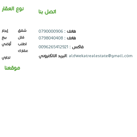
نوع العقار
اتصل بنا
شقق
إيجار
0790000906
:
هاتف
فلل
بيع
0798040408
:
هاتف
اطلب
أراضي
: 0096265412921
فاكس
عقارك
البريد الالكتروني
:
aldwekatrealestate@gmail.com
تجاري
موقعنا