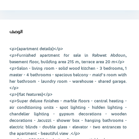
الوصف
<p>(apartment details)</p>
<p>Furnished apartment for sale in Rabwet Abdoun,
basement floor, building area 215 m, terrace area 20 m</p>
<p>Salon - living room - solid wood kitchen - 3 bedrooms, 1
master - 4 bathrooms - spacious balcony - maid's room with
her bathroom - laundry room - warehouse - shared garage.
</p>
<p>(flat features)</p>
<p>Super deluxe finishes - marble floors - central heating -
air conditioning units - spot lighting - hidden lighting -
chandelier lighting - gypsum decorations - wooden
decorations - Jacuzzi - shower box - hanging bathrooms -
electric blinds - double glass - elevator - two entrances to
the apartment - beautiful view .</p>